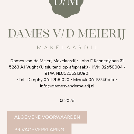
Dames van de Meierij Makelaardij • John F Kennedylaan 31
5263 AJ Vught (Uitsluitend op afspraak) • KVK: 82650004 •
BTW: NL862552138B01
•Tel : Dimphy 06-19581020 • Minouk 06-19740515 •
info@damesvandemeierij.nl
© 2025
ALGEMENE VOORWAARDEN
PRIVACYVERKLARING