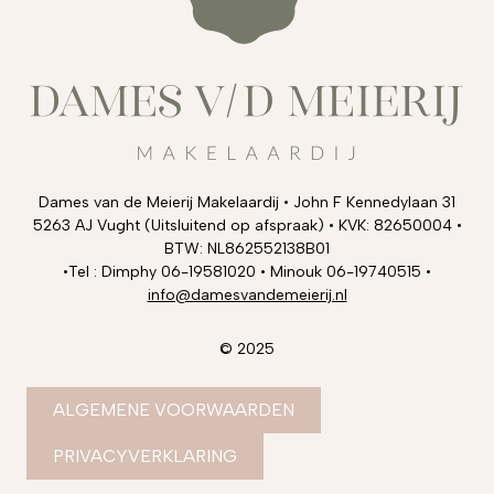
Dames van de Meierij Makelaardij • John F Kennedylaan 31
5263 AJ Vught (Uitsluitend op afspraak) • KVK: 82650004 •
BTW: NL862552138B01
•Tel : Dimphy 06-19581020 • Minouk 06-19740515 •
info@damesvandemeierij.nl
© 2025
ALGEMENE VOORWAARDEN
PRIVACYVERKLARING