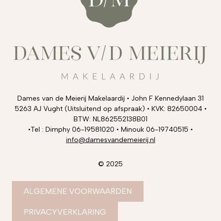
Dames van de Meierij Makelaardij • John F Kennedylaan 31
5263 AJ Vught (Uitsluitend op afspraak) • KVK: 82650004 •
BTW: NL862552138B01
•Tel : Dimphy 06-19581020 • Minouk 06-19740515 •
info@damesvandemeierij.nl
© 2025
ALGEMENE VOORWAARDEN
PRIVACYVERKLARING