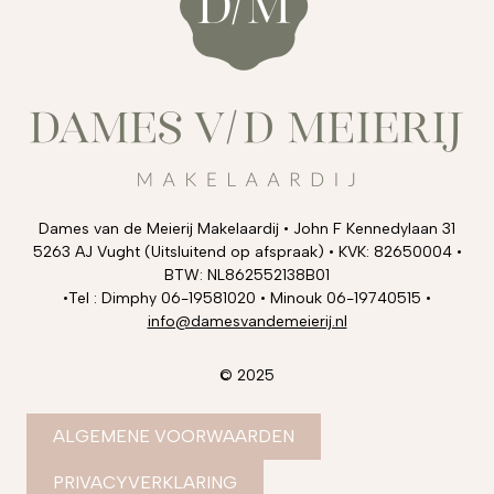
Dames van de Meierij Makelaardij • John F Kennedylaan 31
5263 AJ Vught (Uitsluitend op afspraak) • KVK: 82650004 •
BTW: NL862552138B01
•Tel : Dimphy 06-19581020 • Minouk 06-19740515 •
info@damesvandemeierij.nl
© 2025
ALGEMENE VOORWAARDEN
PRIVACYVERKLARING